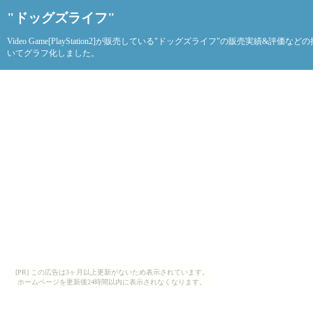
"ドッグズライフ"
Video Game[PlayStation2]が販売している"ドッグズライフ"の販売実績&評価な
いてグラフ化しました。
[PR] この広告は3ヶ月以上更新がないため表示されています。
ホームページを更新後24時間以内に表示されなくなります。