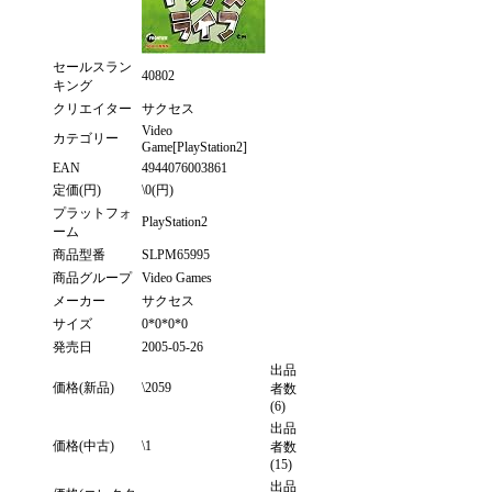
セールスラン
40802
キング
クリエイター
サクセス
Video
カテゴリー
Game[PlayStation2]
EAN
4944076003861
定価(円)
\0(円)
プラットフォ
PlayStation2
ーム
商品型番
SLPM65995
商品グループ
Video Games
メーカー
サクセス
サイズ
0*0*0*0
発売日
2005-05-26
出品
価格(新品)
\2059
者数
(6)
出品
価格(中古)
\1
者数
(15)
出品